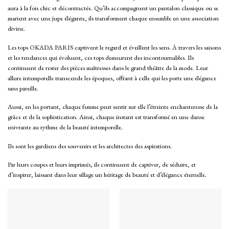
aura à la fois chic et décontractée. Qu’ils accompagnent un pantalon classique ou se
marient avec une jupe élégante, ils transforment chaque ensemble en une association
divine.
Les tops OKADA PARIS captivent le regard et éveillent les sens. À travers les saisons
et les tendances qui évoluent, ces tops demeurent des incontournables. Ils
continuent de rester des pièces maîtresses dans le grand théâtre de la mode. Leur
allure intemporelle transcende les époques, offrant à celle qui les porte une élégance
sans pareille.
Aussi, en les portant, chaque femme peut sentir sur elle l’étreinte enchanteresse de la
grâce et de la sophistication. Ainsi, chaque instant est transformé en une danse
enivrante au rythme de la beauté intemporelle.
Ils sont les gardiens des souvenirs et les architectes des aspirations.
Par leurs coupes et leurs imprimés, ils continuent de captiver, de séduire, et
d’inspirer, laissant dans leur sillage un héritage de beauté et d’élégance éternelle.