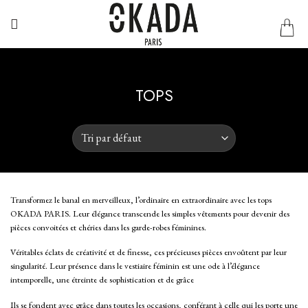
Passer
au
contenu
TOPS
Transformez le banal en merveilleux, l’ordinaire en extraordinaire avec les tops
OKADA PARIS. Leur élégance transcende les simples vêtements pour devenir des
pièces convoitées et chéries dans les garde-robes féminines.
Véritables éclats de créativité et de finesse, ces précieuses pièces envoûtent par leur
singularité. Leur présence dans le vestiaire féminin est une ode à l’élégance
intemporelle, une étreinte de sophistication et de grâce
Ils se fondent avec grâce dans toutes les occasions, conférant à celle qui les porte une