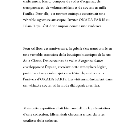
entièrement blanc, composé de voiles d’organza, de
transparences, de volumes aériens et de cocons en mille-
feuilles. Pour elle, cet univers onirique constituait une
véritable signature artistique. Inviter OKADA PARIS au
Palais-Royal s’est donc imposé comme une évidence.
Pour célébrer cet anniversaire, la galerie s’est transformée en
une véritable extension de la boutique historique de la rue
de la Chaise. Des centaines de voiles d’organza blancs
enveloppaient l’espace, recréant cette atmosphère légère,
poétique et suspendue qui caractérise depuis toujours
l’univers d’OKADA PARIS. Les visiteurs pénétraient dans
un véritable cocon où la mode dialoguait avec l’art.
Mais cette exposition allait bien au-delà de la présentation
d’une collection. Elle invitait chacun à entrer dans les
coulisses de la création.