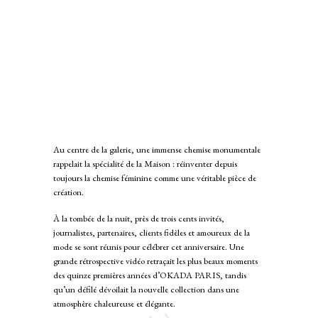
Au centre de la galerie, une immense chemise monumentale
rappelait la spécialité de la Maison : réinventer depuis
toujours la chemise féminine comme une véritable pièce de
création.
À la tombée de la nuit, près de trois cents invités,
journalistes, partenaires, clients fidèles et amoureux de la
mode se sont réunis pour célébrer cet anniversaire. Une
grande rétrospective vidéo retraçait les plus beaux moments
des quinze premières années d’OKADA PARIS, tandis
qu’un défilé dévoilait la nouvelle collection dans une
atmosphère chaleureuse et élégante.