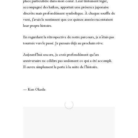
place particulière dans mon cœur. Leur tintement léger,
accompagné des haïkus, apportait une présence japonaise
discrète mais profondément symbolique. À chaque souffle de
vent, j’avais le sentiment que ces quinze années racontaient
leur propre histoire.
En regardant la rétrospective de notre parcours, je n’étais pas
tournée vers le passé. Je pensais déjà au prochain rêve.
Aujourd’hui encore, je crois profondément qu’un
anniversaire ne célèbre pas seulement ce qui a été accompli.
Il ouvre simplement la porte à la suite de l’histoire.
— Ken Okada