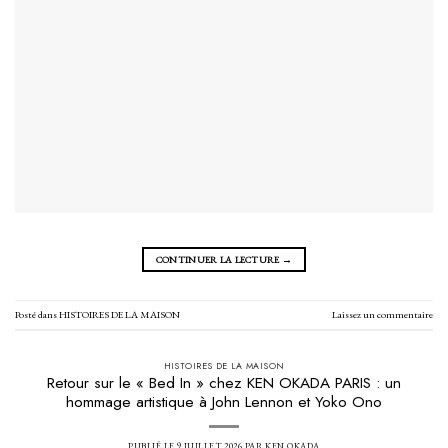
CONTINUER LA LECTURE
→
Posté dans
HISTOIRES DE LA MAISON
Laissez un commentaire
HISTOIRES DE LA MAISON
Retour sur le « Bed In » chez KEN OKADA PARIS : un
hommage artistique à John Lennon et Yoko Ono
PUBLIÉ LE
9 JUILLET 2026
PAR
KEN OKADA