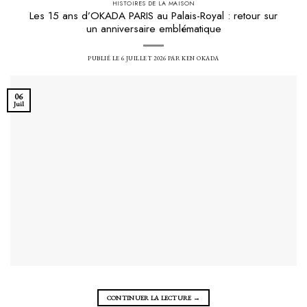
HISTOIRES DE LA MAISON
Les 15 ans d’OKADA PARIS au Palais-Royal : retour sur
un anniversaire emblématique
PUBLIÉ LE
6 JUILLET 2026
PAR
KEN OKADA
06
Juil
CONTINUER LA LECTURE
→