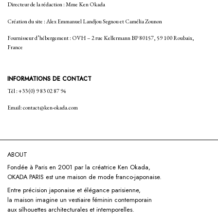
Directeur de la rédaction : Mme Ken Okada
Création du site : Alex Emmanuel Landjou Segnou et Camélia Zounon
Fournisseur d’hébergement : OVH – 2 rue Kellermann BP 80157, 59 100 Roubaix,
France
INFORMATIONS DE CONTACT
Tél : +33 (0) 9 83 02 87 94
Email: contact@ken-okada.com
ABOUT
Fondée à Paris en 2001 par la créatrice Ken Okada,
OKADA PARIS est une maison de mode franco-japonaise.
Entre précision japonaise et élégance parisienne,
la maison imagine un vestiaire féminin contemporain
aux silhouettes architecturales et intemporelles.