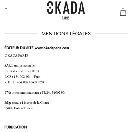
Passer
au
contenu
MENTIONS LÉGALES
ÉDITEUR DU SITE www.okadaparis.com
OKADA PARIS
SARL uni-personnelle
Capital social de 25 000 €
RCS : 434 002 804 – Paris
SIRET : 434 002 804 00020
TVA intracommunautaire : FR25434002804
Siège social : 1 bis rue de la Chaise,
75007 Paris – France
PUBLICATION