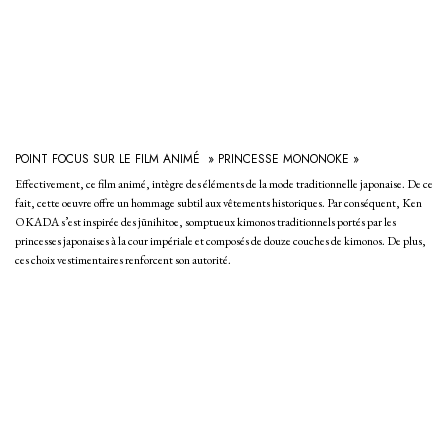
POINT FOCUS SUR LE FILM ANIMÉ » PRINCESSE MONONOKE »
Effectivement, ce film animé, intègre des éléments de la mode traditionnelle japonaise. De ce
fait, cette oeuvre offre un hommage subtil aux vêtements historiques. Par conséquent, Ken
OKADA s’est inspirée des jūnihitoe, somptueux kimonos traditionnels portés par les
princesses japonaises à la cour impériale et composés de douze couches de kimonos. De plus,
ces choix vestimentaires renforcent son autorité.