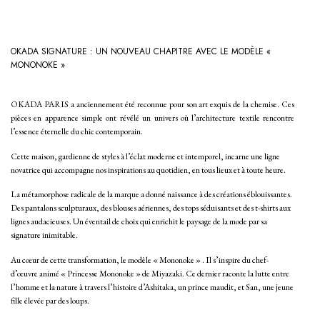
OKADA SIGNATURE : UN NOUVEAU CHAPITRE AVEC LE MODÈLE «
MONONOKE »
OKADA PARIS
a anciennement été reconnue pour son art exquis de la chemise. Ces
pièces en apparence simple ont révélé un univers où l’architecture textile rencontre
l’essence éternelle du chic contemporain.
Cette maison, gardienne de styles à l’éclat moderne et intemporel, incarne une ligne
novatrice qui accompagne nos inspirations au quotidien, en tous lieux et à toute heure.
La
métamorphose radicale
de la marque a donné naissance à des créations éblouissantes.
Des
pantalons
sculpturaux, des
blouses
aériennes, des
tops
séduisants et des
t-shirts
aux
lignes audacieuses. Un éventail de choix qui enrichit le paysage de la mode par sa
signature inimitable.
Au cœur de cette transformation, le modèle « Mononoke » . Il s’inspire du chef-
d’œuvre animé « Princesse Mononoke » de Miyazaki. Ce dernier raconte la lutte entre
l’homme et la nature à travers l’histoire d’Ashitaka, un prince maudit, et San, une jeune
fille élevée par des loups.