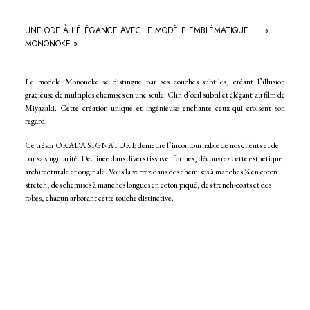
UNE ODE À L’ÉLÉGANCE AVEC LE MODÈLE EMBLÉMATIQUE «
MONONOKE »
Le modèle Mononoke se distingue par ses couches subtiles, créant l’illusion
gracieuse de multiples chemises en une seule. Clin d’oeil subtil et élégant au film de
Miyazaki. Cette création unique et ingénieuse enchante ceux qui croisent son
regard.
Ce trésor OKADA SIGNATURE demeure l’incontournable de nos clients et de
par sa singularité. Déclinée dans divers tissus et formes, découvrez cette esthétique
architecturale et originale. Vous la verrez dans des chemises à manches ¾ en coton
stretch, des chemises à manches longues en coton piqué, des trench-coats et des
robes, chacun arborant cette touche distinctive.