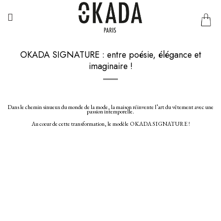
Passer
au
contenu
OKADA SIGNATURE : entre poésie, élégance et
imaginaire !
Dans le chemin sinueux du monde de la mode, la maison réinvente l’art du vêtement avec une
passion intemporelle.
Au cœur de cette transformation, le modèle OKADA SIGNATURE !