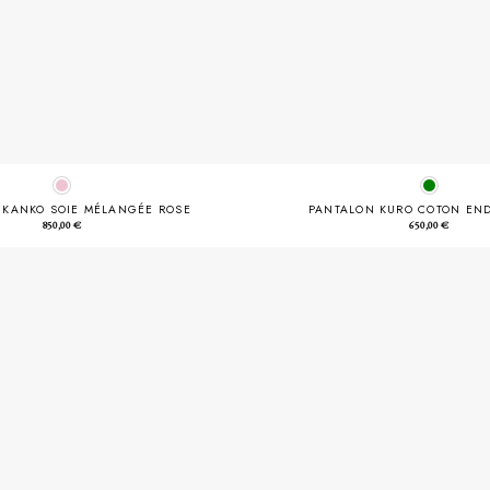
 KANKO SOIE MÉLANGÉE ROSE
PANTALON KURO COTON END
850,00
€
650,00
€