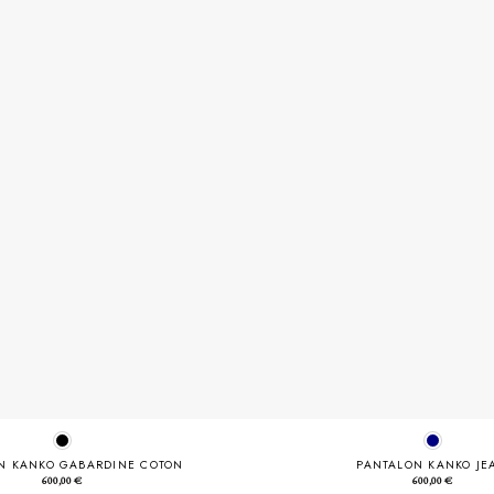
N KANKO GABARDINE COTON
PANTALON KANKO JE
600,00
€
600,00
€