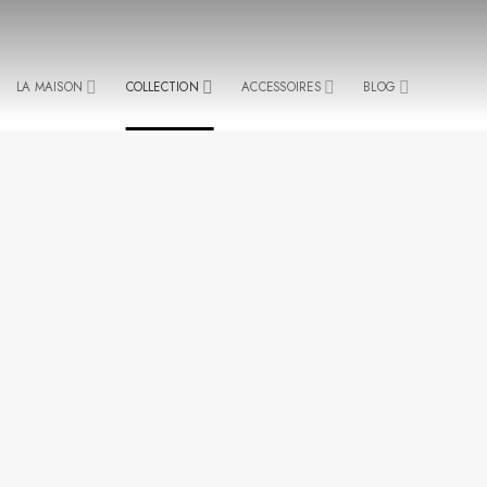
Passer
au
contenu
LA MAISON
COLLECTION
ACCESSOIRES
BLOG