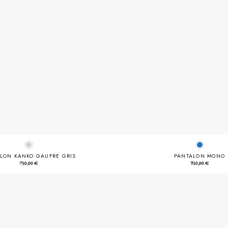
LON KANKO GAUFRE GRIS
PANTALON MONO
750,00
€
910,00
€