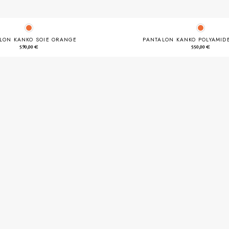
LON KANKO SOIE ORANGE
PANTALON KANKO POLYAMID
590,00
€
550,00
€