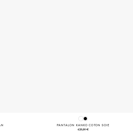
AN
PANTALON KANKO COTON SOIE
620,00
€