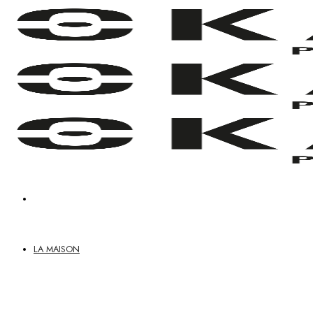
Passer
au
contenu
LA MAISON