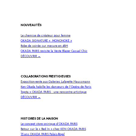
NOUVEAUTÉS
Le chemise de créateur pour femme
OKADA SIGNATURE « MONONOKE »
Robe de soirée sur mesure en 48H
OKADA PARIS revisite la Veste Blazer Casual Chic
DÉCOUVRIR →
COLLABORATIONS PRESTIGIEUSES
Exposition-vente aux Galeries Lafayette Haussmann
Ken Okada habille les danseurs de l’Opéra de Paris
Toyota × OKADA PARIS : une rencontre artistique
DÉCOUVRIR →
HISTOIRES DE LA MAISON
Le concept store onirique d’OKADA PARIS
Retour sur le « Bed In » chez KEN OKADA PARIS
15 ans OKADA PARIS Palais-Royal