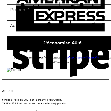
S
Nous ne spammons pas ! Consultez notre
politique de confidentialité
pour plu
d’informations.
ABOUT
Fondée à Paris en 2001 par la créatrice Ken Okada,
OKADA PARIS est une maison de mode franco-japonaise.