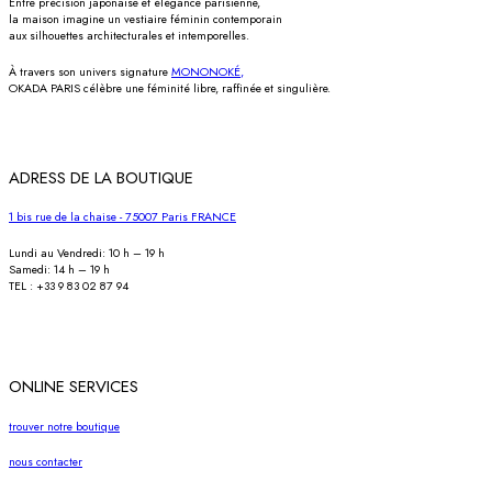
Entre précision japonaise et élégance parisienne,
la maison imagine un vestiaire féminin contemporain
aux silhouettes architecturales et intemporelles.
À travers son univers signature
MONONOKÉ,
OKADA PARIS célèbre une féminité libre, raffinée et singulière.
ADRESS DE LA BOUTIQUE
1 bis rue de la chaise - 75007 Paris FRANCE
Lundi au Vendredi: 10 h – 19 h
Samedi: 14 h – 19 h
TEL : +33 9 83 02 87 94
ONLINE SERVICES
trouver notre boutique
nous contacter