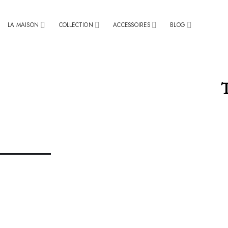
Passer
au
contenu
LA MAISON
COLLECTION
ACCESSOIRES
BLOG