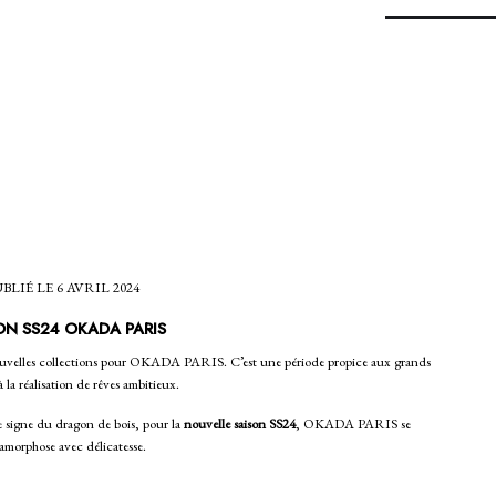
BLIÉ LE 6 AVRIL 2024
ON SS24 OKADA PARIS
ouvelles collections pour
OKADA PARIS
. C’est une période propice aux grands
à la réalisation de rêves ambitieux.
e signe du dragon de bois, pour la
nouvelle
saison SS24
, OKADA PARIS se
amorphose avec délicatesse.