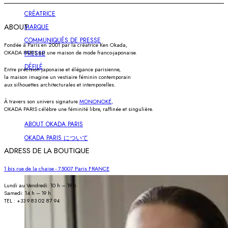
CRÉATRICE
ABOUT
MARQUE
COMMUNIQUÉS DE PRESSE
Fondée à Paris en 2001 par la créatrice Ken Okada,
PRESSE
OKADA PARIS est une maison de mode franco-japonaise.
DÉFILÉ
Entre précision japonaise et élégance parisienne,
la maison imagine un vestiaire féminin contemporain
aux silhouettes architecturales et intemporelles.
À travers son univers signature
MONONOKÉ,
OKADA PARIS célèbre une féminité libre, raffinée et singulière.
ABOUT OKADA PARIS
OKADA PARIS について
ADRESS DE LA BOUTIQUE
1 bis rue de la chaise - 75007 Paris FRANCE
Lundi au Vendredi: 10 h – 19 h
Samedi: 14 h – 19 h
TEL : +33 9 83 02 87 94