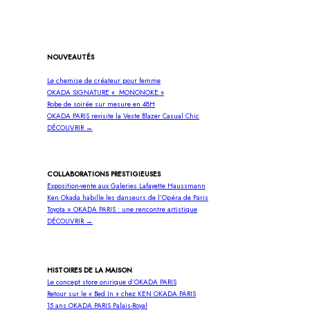
NOUVEAUTÉS
Le chemise de créateur pour femme
OKADA SIGNATURE « MONONOKE »
Robe de soirée sur mesure en 48H
OKADA PARIS revisite la Veste Blazer Casual Chic
DÉCOUVRIR →
COLLABORATIONS PRESTIGIEUSES
Exposition-vente aux Galeries Lafayette Haussmann
Ken Okada habille les danseurs de l’Opéra de Paris
Toyota × OKADA PARIS : une rencontre artistique
DÉCOUVRIR →
HISTOIRES DE LA MAISON
Le concept store onirique d’OKADA PARIS
Retour sur le « Bed In » chez KEN OKADA PARIS
15 ans OKADA PARIS Palais-Royal