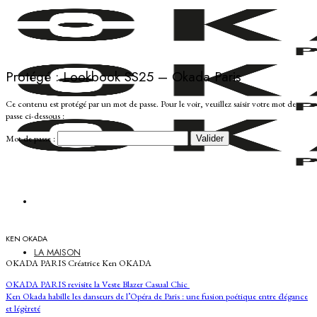
Passer
au
contenu
Protégé : Lookbook SS25 – Okada Paris
Ce contenu est protégé par un mot de passe. Pour le voir, veuillez saisir votre mot de
passe ci-dessous :
Mot de passe :
KEN OKADA
LA MAISON
OKADA PARIS Créatrice Ken OKADA
OKADA PARIS revisite la Veste Blazer Casual Chic
Ken Okada habille les danseurs de l’Opéra de Paris : une fusion poétique entre élégance
et légèreté