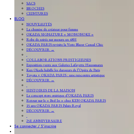
SACS
BROCHES
CEINTURES
BLOG
NOUVEAUTÉS
La chemise de créateur pour femme
OKADA SIGNATURE « MONONOKE »
Robe de soirée sur mesure en 48H
OKADA PARIS revisite la Veste Blazer Casual Chic
DÉCOUVRIR →
COLLABORATIONS PRESTIGIEUSES
Exposition-vente aux Galeries Lafayette Haussmann
Ken Okada habille les danseurs de l’Opéra de Paris
Toyota × OKADA PARIS : une rencontre artistique
DÉCOUVRIR →
HISTOIRES DE LA MAISON
Le concept store onirique d’OKADA PARIS
Retour sur le « Bed In » chez KEN OKADA PARIS
15 ans OKADA PARIS Palais-Royal
DÉCOUVRIR →
25E ANNIVERSAIRE
Se connecter / S’inscrire