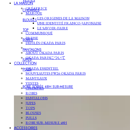
VESTES
LA MAISON
CRÉATRICE
CHEMISES
MARQUE
LES ORIGINES DE LA MAISON
BLOUSES
UNE IDENTITÉ FRANCO-JAPONAISE
LE SAVOIR-FAIRE
TOP
COMMUNIQUÉ
PRESSE
ROBES
DÉFILÉS OKADA PARIS
PANTALONS
ABOUT OKADA PARIS
OKADA PARISについて
JUPES
COLLECTION
OKADA ESSENTIEL
PULLS
NOUVEAUTES FW26 OKADA PARIS
MANTEAUX
VESTES
ROBE SOIRÉE 48H
SUR-MESURE
CHEMISES
ROBES
PANTALONS
JUPES
TOPS
BLOUSES
PULLS
ROBE SUR-MESURE 48H
ACCESSOIRES