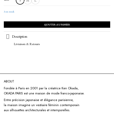
S
M
L
3 en stock
AJOUTER AU PANIER
Description
Livraison & Retours
ABOUT
Fondée à Paris en 2001 par la créatrice Ken Okada,
OKADA PARIS est une maison de mode franco-japonaise.
Entre précision japonaise et élégance parisienne,
la maison imagine un vestiaire féminin contemporain
aux silhouettes architecturales et intemporelles.