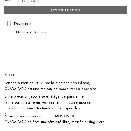
T1
T2
AJOUTER AU PANIER
Description
Livraison & Retours
ABOUT
Fondée à Paris en 2001 par la créatrice Ken Okada,
OKADA PARIS est une maison de mode franco-japonaise.
Entre précision japonaise et élégance parisienne,
la maison imagine un vestiaire féminin contemporain
aux silhouettes architecturales et intemporelles.
À travers son univers signature
MONONOKÉ,
OKADA PARIS célèbre une féminité libre, raffinée et singulière.