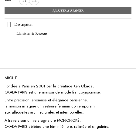
T1
T2
AJOUTER AU PANIER
Description
Livraison & Retours
ABOUT
Fondée à Paris en 2001 par la créatrice Ken Okada,
OKADA PARIS est une maison de mode franco-japonaise.
Entre précision japonaise et élégance parisienne,
la maison imagine un vestiaire féminin contemporain
aux silhouettes architecturales et intemporelles.
À travers son univers signature
MONONOKÉ,
OKADA PARIS célèbre une féminité libre, raffinée et singulière.