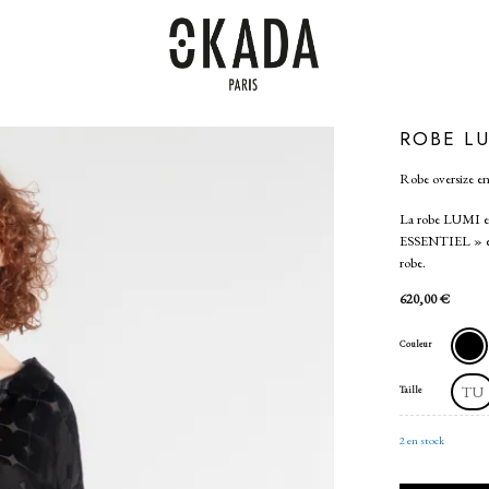
ROBE L
Robe oversize en 
La robe LUMI en
ESSENTIEL » est 
robe.
620,00
€
Couleur
TU
Taille
2 en stock