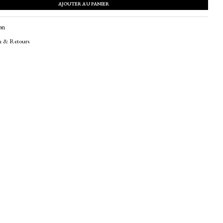
AJOUTER AU PANIER
on
n & Retours